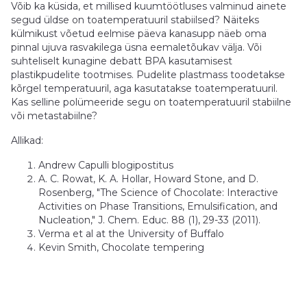
Võib ka küsida, et millised kuumtöötluses valminud ainete
segud üldse on toatemperatuuril stabiilsed? Näiteks
külmikust võetud eelmise päeva kanasupp näeb oma
pinnal ujuva rasvakilega üsna eemaletõukav välja. Või
suhteliselt kunagine debatt BPA kasutamisest
plastikpudelite tootmises. Pudelite plastmass toodetakse
kõrgel temperatuuril, aga kasutatakse toatemperatuuril.
Kas selline polümeeride segu on toatemperatuuril stabiilne
või metastabiilne?
Allikad:
Andrew Capulli blogipostitus
A. C. Rowat, K. A. Hollar, Howard Stone, and D.
Rosenberg, "The Science of Chocolate: Interactive
Activities on Phase Transitions, Emulsification, and
Nucleation," J. Chem. Educ. 88 (1), 29-33 (2011).
Verma et al at the University of Buffalo
Kevin Smith, Chocolate tempering