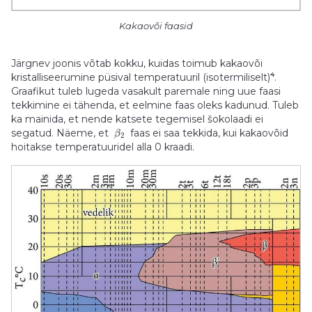
Kakaovõi faasid
Järgnev joonis võtab kokku, kuidas toimub kakaovõi
4
kristalliseerumine püsival temperatuuril (isotermiliselt)
.
Graafikut tuleb lugeda vasakult paremale ning uue faasi
tekkimine ei tähenda, et eelmine faas oleks kadunud. Tuleb
ka mainida, et nende katsete tegemisel šokolaadi ei
segatud. Näeme, et
faas ei saa tekkida, kui kakaovõid
β
2
hoitakse temperatuuridel alla 0 kraadi.