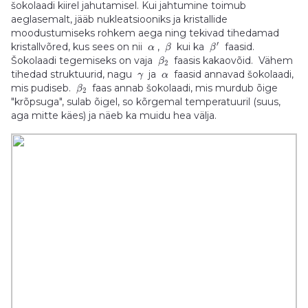
šokolaadi kiirel jahutamisel. Kui jahtumine toimub
aeglasemalt, jääb nukleatsiooniks ja kristallide
moodustumiseks rohkem aega ning tekivad tihedamad
′
kristallvõred, kus sees on nii
,
kui ka
faasid.
α
β
β
Šokolaadi tegemiseks on vaja
faasis kakaovõid. Vähem
β
2
tihedad struktuurid, nagu
ja
faasid annavad šokolaadi,
γ
α
mis pudiseb.
faas annab šokolaadi, mis murdub õige
β
2
"krõpsuga", sulab õigel, so kõrgemal temperatuuril (suus,
aga mitte käes) ja näeb ka muidu hea välja.