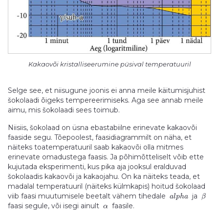
Kakaovõi kristalliseerumine püsival temperatuuril
Selge see, et niisugune joonis ei anna meile käitumisjuhist
šokolaadi õigeks tempereerimiseks. Aga see annab meile
aimu, mis šokolaadi sees toimub.
Niisiis, šokolaad on üsna ebastabiilne erinevate kakaovõi
faaside segu. Tõepoolest, faasidiagrammilt on näha, et
näiteks toatemperatuuril saab kakaovõi olla mitmes
erinevate omadustega faasis. Ja põhimõtteliselt võib ette
kujutada eksperimenti, kus pika aja jooksul eralduvad
šokolaadis kakaovõi ja kakaojahu. On ka näiteks teada, et
madalal temperatuuril (näiteks külmkapis) hoitud šokolaad
viib faasi muutumisele beetalt vähem tihedale
ja
a
l
p
h
a
β
faasi segule, või isegi ainult
faasile.
α