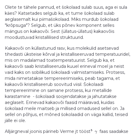
Olete te tähele pannud, et šokolaad sulab suus, aga ei sula
käes? Katsetades selgub ka, et tume šokolaad sulab
aeglasemalt kui piimašokolaad. Miks murdub šokolaad
"krõpsuga"? Selgub, et üks põnev komponent selles
mängus on kakaovõi. Sest (üllatus-üllatus) kakaovõis
moodustuvad kristallilised struktuurid.
Kakaovõi on küllastunud rasv, kus molekulid asetsevad
tihedasti üksteise kõrval ja kristalliseeruvad temperatuuridel,
mis on madalamad toatemperatuurist. Selgub ka, et
kakaovõi saab kristalliseeruda kuuel erineval moel ja neist
vaid kaks on sobilikud šokolaadi valmistamiseks. Protsess,
mida nimetatakse tempereerimiseks, peab tagama, et
kakaovõi kristalliseerub soovitud viisil. Šokolaadi
tempereerimine on sarnane protsess, kui metallide
karastamine - šokolaadi soojendatakse ja jahutatakse
aeglaselt. Erinevad kakaovõi faasid määravad, kuidas
šokolaad meile maitseb ja millised omadused sellel on. Ja
sellel on põhjus, et mõned šokolaadid on väga kallid, teised
jälle ei ole.
3
Alljärgneval joonis pärineb Verme jt tööst
faas saadakse
γ