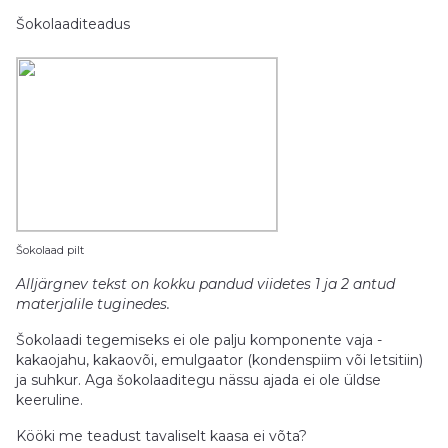
Šokolaaditeadus
Šokolaad pilt
Alljärgnev tekst on kokku pandud viidetes 1 ja 2 antud
materjalile tuginedes.
Šokolaadi tegemiseks ei ole palju komponente vaja -
kakaojahu, kakaovõi, emulgaator (kondenspiim või letsitiin)
ja suhkur. Aga šokolaaditegu nässu ajada ei ole üldse
keeruline.
Kööki me teadust tavaliselt kaasa ei võta?