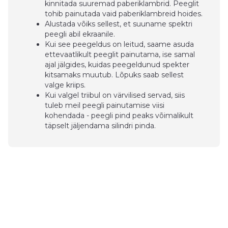
kinnitada suuremad paberiklambrid. Peeglit
tohib painutada vaid paberiklambreid hoides.
Alustada võiks sellest, et suuname spektri
peegli abil ekraanile.
Kui see peegeldus on leitud, saame asuda
ettevaatlikult peeglit painutama, ise samal
ajal jälgides, kuidas peegeldunud spekter
kitsamaks muutub. Lõpuks saab sellest
valge kriips.
Kui valgel triibul on värvilised servad, siis
tuleb meil peegli painutamise viisi
kohendada - peegli pind peaks võimalikult
täpselt jäljendama silindri pinda.