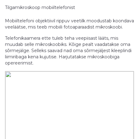
Tilgamikroskoop mobiiltelefonist
Mobiiltelefoni objektiivil rippuv veetilk moodustab koondava
veeläätse, mis teeb mobiili fotoaparaadist mikroskoobi.
Telefonikaamera ette tuleb teha veepiisast lääts, mis
muudab selle mikroskoobiks. Kõige pealt vaadatakse oma
sõrmejälge. Selleks saavad nad oma sõrmejäljest kleeplindi
liimiribaga kena kujutise. Harjutatakse mikroskoobiga
opereerimist.