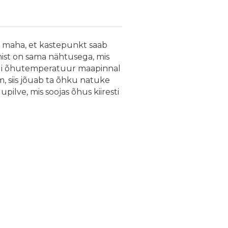
 maha, et kastepunkt saab
mist on sama nähtusega, mis
kui õhutemperatuur maapinnal
, siis jõuab ta õhku natuke
pilve, mis soojas õhus kiiresti