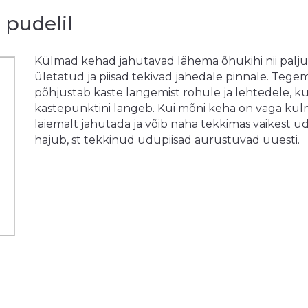
 pudelil
Külmad kehad jahutavad lähema õhukihi nii palju
ületatud ja piisad tekivad jahedale pinnale. Tege
põhjustab kaste langemist rohule ja lehtedele, 
kastepunktini langeb. Kui mõni keha on väga külm
laiemalt jahutada ja võib näha tekkimas väikest udu
hajub, st tekkinud udupiisad aurustuvad uuesti.