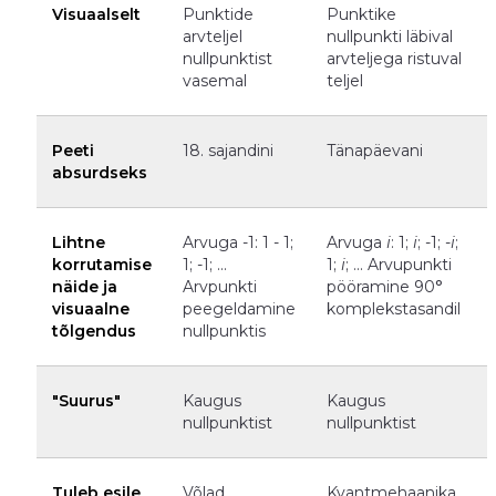
Visuaalselt
Punktide
Punktike
arvteljel
nullpunkti läbival
nullpunktist
arvteljega ristuval
vasemal
teljel
Peeti
18. sajandini
Tänapäevani
absurdseks
Lihtne
Arvuga -1: 1 - 1;
Arvuga
i
: 1;
i
; -1; -
i
;
korrutamise
1; -1; ...
1;
i
; ... Arvupunkti
o
näide ja
Arvpunkti
pööramine 90
visuaalne
peegeldamine
komplekstasandil
tõlgendus
nullpunktis
"Suurus"
Kaugus
Kaugus
nullpunktist
nullpunktist
Tuleb esile
Võlad,
Kvantmehaanika,