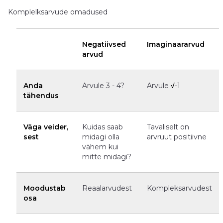
Komplelksarvude omadused
Negatiivsed
Imaginaararvud
arvud
Anda
Arvule 3 - 4?
Arvule
√
-1
tähendus
Väga veider,
Kuidas saab
Tavaliselt on
sest
midagi olla
arvruut positiivne
vähem kui
mitte midagi?
Moodustab
Reaalarvudest
Kompleksarvudest
osa