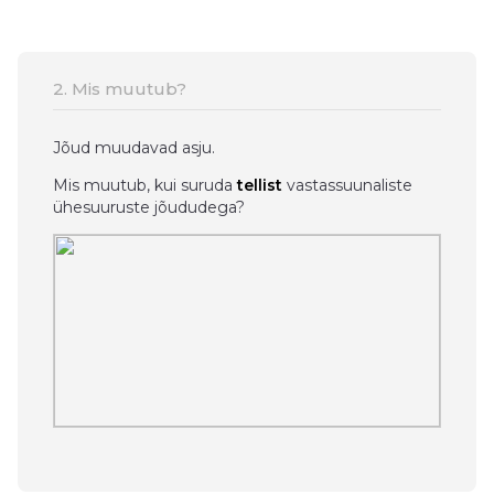
2. Mis muutub?
Jõud muudavad asju.
Mis muutub, kui suruda
tellist
vastassuunaliste
ühesuuruste jõududega?