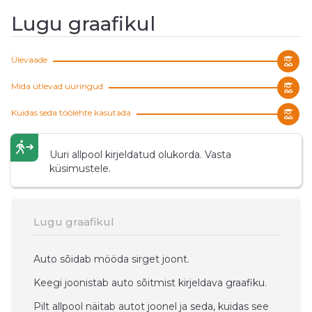
Lugu graafikul
Ülevaade
Mida ütlevad uuringud
Kuidas seda töölehte kasutada
Uuri allpool kirjeldatud olukorda. Vasta
küsimustele.
Lugu graafikul
Auto sõidab mööda sirget joont.
Keegi joonistab auto sõitmist kirjeldava graafiku.
Pilt allpool näitab autot joonel ja seda, kuidas see