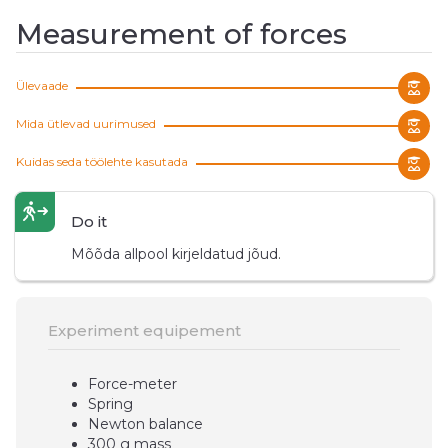
Measurement of forces
Ülevaade
Mida ütlevad uurimused
Kuidas seda töölehte kasutada
Do it
Mõõda allpool kirjeldatud jõud.
Experiment equipement
Force-meter
Spring
Newton balance
300 g mass