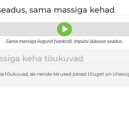
 seadus, sama massiga kehad
Sama massiga liugurid (vankrid). Impulsi jäävuse seadus.
ssiga keha tõukuvad
a tõukuvad, siis nende kiirused pärast tõuget on ühesu