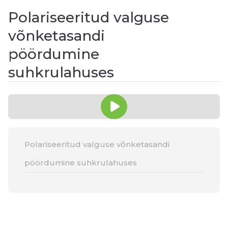
Polariseeritud valguse
võnketasandi
pöördumine
suhkrulahuses
Polariseeritud valguse võnketasandi
pöördumine suhkrulahuses