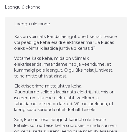
Laengu ülekanne
Laengu ülekanne
Kas on võimalik kanda laengut ühelt kehalt teisele
või peab iga keha eraldi elektriseerima? Ja kuidas
oleks võimalik laadida juhtivaid kehasid?
Võtame kaks keha, mida on võimalik
elektriseerida, maandame nad ja veendume, et
kummalgi pole laengut. Olgu üks neist juhtivast,
teine mittejuhtivat ainest.
Elektriseerime mittejuhtiva keha.
Puudutame sellega laadimata elektrijuhti, mis on
isoleeritud. Uurime elektrijuhti veelkord ja
täheldame, et see on laetud. Võime järeldada, et
laeng saab kanduda ühelt kehalt teisele.
See, kui suur osa laengust kandub üle teisele
kehale, sõltub teise keha suurusest - mida suurem
on keha, seda suurem laeng talle mahub. Maakera