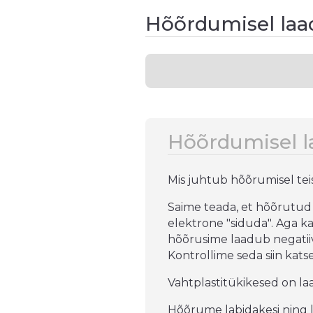
Hõõrdumisel la
Hõõrdumisel 
Mis juhtub hõõrumisel te
Saime teada, et hõõrutud 
elektrone "siduda". Aga ka
hõõrusime laadub negatiiv
Kontrollime seda siin katsel
Vahtplastitükikesed on la
Hõõrume labidakesi ning 