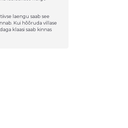
tiivse laengu saab see
nnab. Kui hõõruda villase
ndaga klaasi saab kinnas