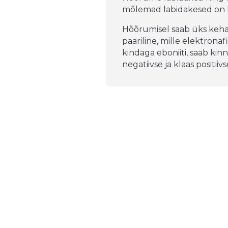
mõlemad labidakesed on 
Hõõrumisel saab üks keha p
paariline, mille elektrona
kindaga eboniiti, saab kinn
negatiivse ja klaas positiiv