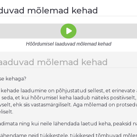
aduvad mõlemad kehad
Hõõrdumisel laaduvad mõlemad kehad
laaduvad mõlemad kehad
ise kehaga?
kehade laadumine on põhjustatud sellest, et erinevate 
 seda, et kui hõõrumisel keha laadub näiteks positiivselt, 
selt, ehk siis vastasmärgiliselt. Aga mõlemad on protsed
iselt.
adimata ning kui neile lähendada laetud keha, peaksid 
lähendame neid tükikestele, tükikesed tõmbuvad mõlem