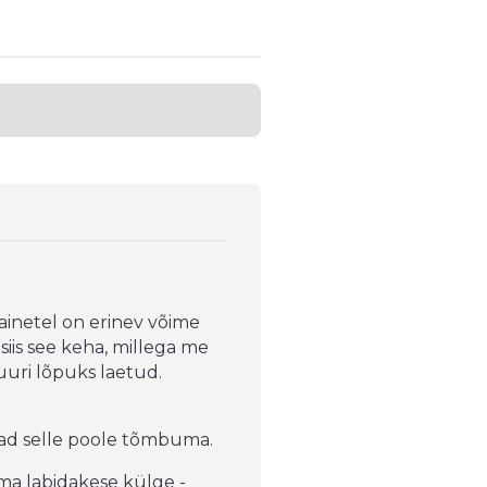
ainetel on erinev võime
siis see keha, millega me
uuri lõpuks laetud.
nad selle poole tõmbuma.
a labidakese külge -