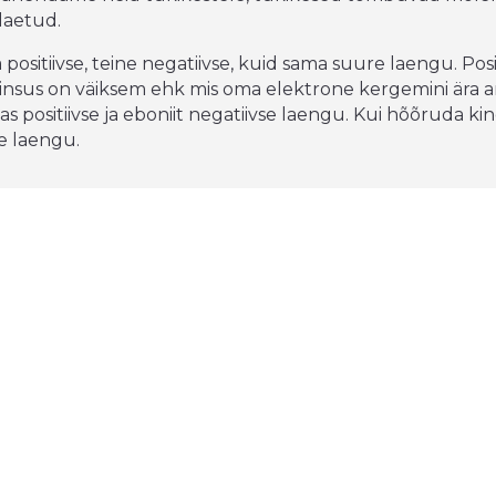
laetud.
ositiivse, teine negatiivse, kuid sama suure laengu. Posi
fiinsus on väiksem ehk mis oma elektrone kergemini ära a
as positiivse ja eboniit negatiivse laengu. Kui hõõruda ki
se laengu.