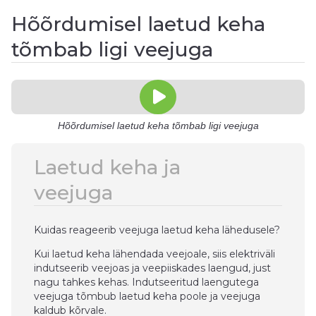
Hõõrdumisel laetud keha
tõmbab ligi veejuga
Hõõrdumisel laetud keha tõmbab ligi veejuga
Laetud keha ja
veejuga
Kuidas reageerib veejuga laetud keha lähedusele?
Kui laetud keha lähendada veejoale, siis elektriväli
indutseerib veejoas ja veepiiskades laengud, just
nagu tahkes kehas. Indutseeritud laengutega
veejuga tõmbub laetud keha poole ja veejuga
kaldub kõrvale.