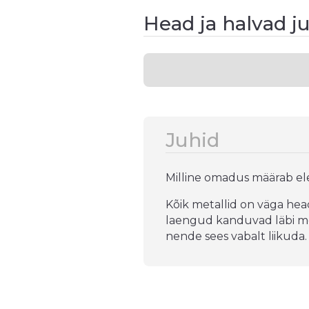
Head ja halvad ju
Juhid
Milline omadus määrab ele
Kõik metallid on väga hea
laengud kanduvad läbi met
nende sees vabalt liikuda.