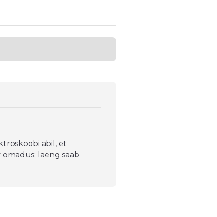
troskoobi abil, et
v omadus: laeng saab