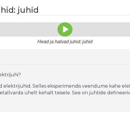
hid: juhid
Head ja halvad juhid: juhid
ktrijuhi?
d elektrijuhid. Selles eksperimendis veendume kahe elek
allvarda ühelt kehalt teisele. See on juhtide defineeri