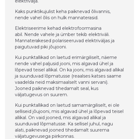
elektrivälja.
Kaks punktikujulist keha paiknevad õlivannis,
nende vahel õlis on hulk mannaterasid.
Elektriseerime kehad elektrofoormasina
abil. Nende vahele ja ümber tekib elektriväli.
Mannaterakesed polariseeruvad elektriväljas ja
paigutuvad piki jõujooni.
Kui punktallikad on laetud erimärgiliselt, näeme
nende vahel paljusid jooni, mis algavad ühel ja
lõpevad teisel allikal. On ka jooni, mis algavad allikal
ja suunduvad lõpmatusse (reaalses katses saame
vaadelda neid maksimaalselt vanni servani).
Jooned paiknevad tihedamalt seal, kus
väljatugevus on suurem.
Kui punktallikad on laetud samamärgiliselt, ei ole
selliseid jõujooni, mis algavad ühel ja lõpevad teisel
allikal. On vaid jooned, mis algavad allikal ja
suunduvad lõpmatusse. Ka sellisel juhul, nagu
alati, paiknevad jooned tihedamalt suurema
väljatugevusega piirkonnas.