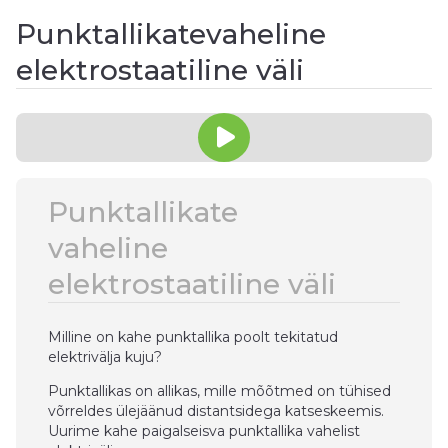
Punktallikatevaheline
elektrostaatiline väli
Punktallikate
vaheline
elektrostaatiline väli
Milline on kahe punktallika poolt tekitatud
elektrivälja kuju?
Punktallikas on allikas, mille mõõtmed on tühised
võrreldes ülejäänud distantsidega katseskeemis.
Uurime kahe paigalseisva punktallika vahelist