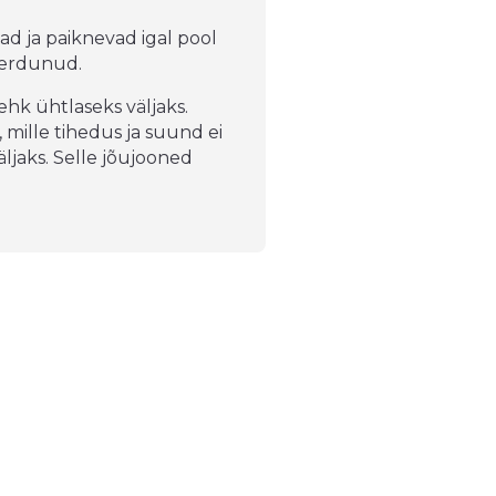
ad ja paiknevad igal pool
verdunud.
hk ühtlaseks väljaks.
 mille tihedus ja suund ei
jaks. Selle jõujooned