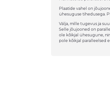
Plaatide vahel on jõujoone
ühesuguse tihedusega. Pl
Välja, mille tugevus ja s
Selle jõujooned on paralle
ole kõikjal ühesugune, n
pole kõikjal paralleelsed