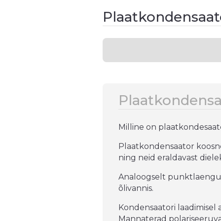
Plaatkondensaator
Plaatkondensaa
Milline on plaatkondesaato
Plaatkondensaator koosneb
ning neid eraldavast diele
Analoogselt punktlaengut
õlivannis.
Kondensaatori laadimisel a
Mannaterad polariseeruvad 