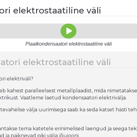
i elektrostaatiline väli
Plaatkondensaatori elektrostaatiline väli
tori elektrostaatiline väli
ri elektriväli?
 kahest paralleelsest metallplaadist, mida nimetatakse
ktrikust. Vaatleme laetud kondensaatori elektrivälja.
evahelise välja uurimisega saab ka seda katset hästi t
ntakse tema katetele erinimelised laengud ja seega tekit
ja paiknevad piki välja jõujooni.