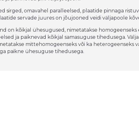
d sirged, omavahel paralleelsed, plaatide pinnaga ristuv
aatide servade juures on jõujooned veidi väljapoole kõ
uund on kõikjal ühesugused, nimetatakse homogeenseks e
elsed ja paiknevad kõikjal samasuguse tihedusega. Välja,
imetatakse mittehomogeenseks või ka heterogeenseks väl
 ega paikne ühesuguse tihedusega.