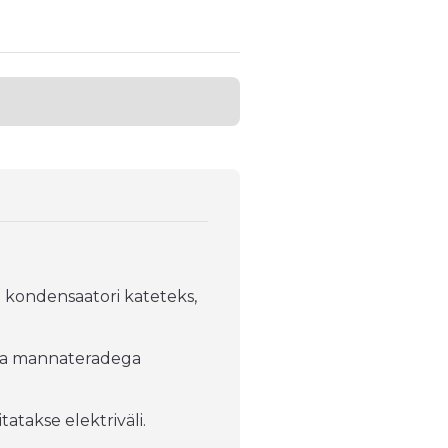
 kondensaatori kateteks,
eha mannateradega
atakse elektriväli.