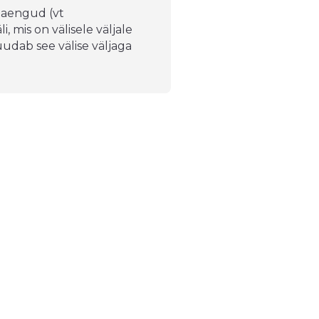
 laengud (vt
, mis on välisele väljale
udab see välise väljaga