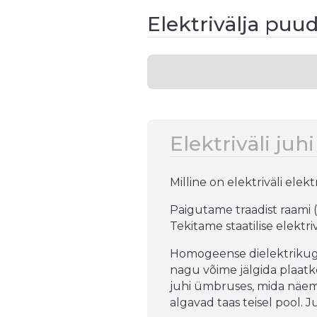
Elektrivälja puu
Elektriväli juh
Milline on elektriväli elek
Paigutame traadist raami 
Tekitame staatilise elektriv
Homogeense dielektrikuga
nagu võime jälgida plaatkon
juhi ümbruses, mida näeme
algavad taas teisel pool. J