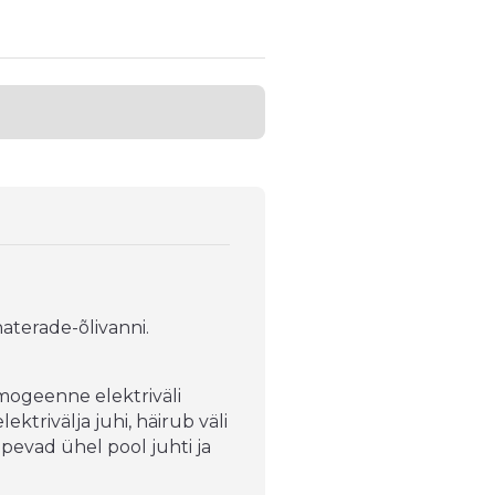
aterade-õlivanni.
mogeenne elektriväli
ektrivälja juhi, häirub väli
pevad ühel pool juhti ja