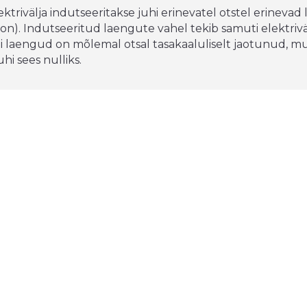
ektrivälja indutseeritakse juhi erinevatel otstel erinevad
on). Indutseeritud laengute vahel tekib samuti elektriväli
i laengud on mõlemal otsal tasakaaluliselt jaotunud, mu
hi sees nulliks.