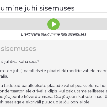
dumine juhi sisemuses
Elektrivälja puudumine juhi sisemuses
i sisemuses
trit juhtiva keha sees?
(mis on juht) parallelsete plaatelektroodide vahele mann
älja.
 täidetud paralleelsete plaatide vahel peaks olema ho
densaatori elektrivälja klipis. Kui paigutame sellisesse el
 jõujoonte kõverdumisest. Osa jõujooni katkeb - nad lõ
uhi sees aga elektriväli puudub ja jõujooni ei ole.