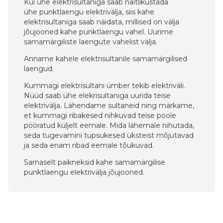
Kui ühe elektrisultaniga saab näitlikustada
ühe punktlaengu elektrivälja, siis kahe
elektrisultaniga saab näidata, millised on välja
jõujooned kahe punktlaengu vahel. Uurime
samamärgiliste laengute vahelist välja.
Anname kahele elektrisultanile samamärgilised
laengud.
Kummagi elektrisultani ümber tekib elektriväli.
Nüüd saab ühe elekrisultaniga uurida teise
elektrivälja. Lähendame sultaneid ning märkame,
et kummagi ribakesed nihkuvad teise poole
pööratud küljelt eemale. Mida lähemale nihutada,
seda tugevamini tupsukesed üksteist mõjutavad
ja seda enam ribad eemale tõukuvad.
Sarnaselt paikneksid kahe samamärgilise
punktlaengu elektrivälja jõujooned.