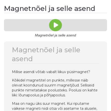
Magnetnõel ja selle asend
Magnetnõel ja selle asend
Magnetnõel ja selle
asend
Millise asendi võtab vabalt liikuv püsimagnet?
Kõikidel magnetitel on punkte, millesse näib
olevat koondunud suurim magnetjõud. Selliseid
punkte nimetatakse poolusteks. Poolusi on kahte
liiki: lõunapoolus ja põhjapoolus.
Maa on nagu üks suur magnet. Kui riputame
väikese magneti niidi otsa või asetame ta alusele,