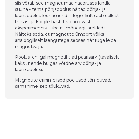
siis võtab see magnet maa naabruses kindla
suuna - tema põhjapoolus näitab põhja-, ja
lõunapoolus lõunasuunda. Tegelikult saab sellest
lihtsast ja kõigile hästi teadaolevast
eksperimendist juba nii mõndagi järeldada.
Näiteks seda, et magnetite ümbert võiks
analoogiliselt laengutega seoses nähtuga leida
magnetvälja.
Poolusi on igal magnetil alati paarisarv (tavaliselt
kaks), nende hulgas võrdne arv põhja- ja
lõunapoolusi.
Magnetite erinimelised poolused tõmbuvad,
samanimelised tõukuvad.