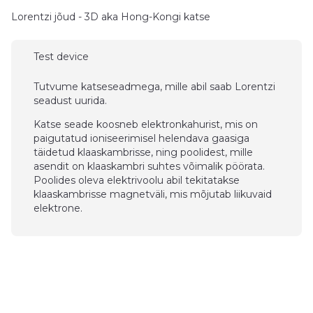
Lorentzi jõud - 3D aka Hong-Kongi katse
Test device
Tutvume katseseadmega, mille abil saab Lorentzi
seadust uurida.
Katse seade koosneb elektronkahurist, mis on
paigutatud ioniseerimisel helendava gaasiga
täidetud klaaskambrisse, ning poolidest, mille
asendit on klaaskambri suhtes võimalik pöörata.
Poolides oleva elektrivoolu abil tekitatakse
klaaskambrisse magnetväli, mis mõjutab liikuvaid
elektrone.