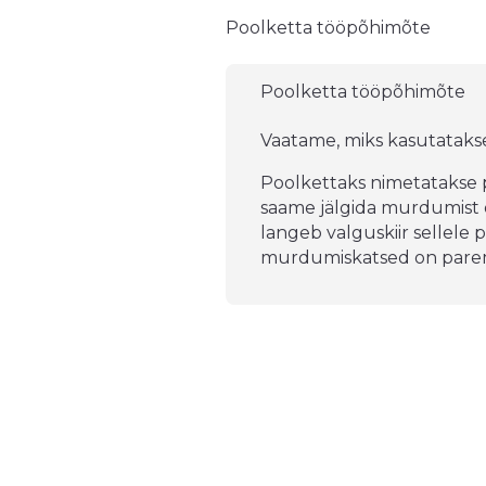
Poolketta tööpõhimõte
Poolketta tööpõhimõte
Vaatame, miks kasutataks
Poolkettaks nimetatakse po
saame jälgida murdumist õh
langeb valguskiir sellele 
murdumiskatsed on paremi