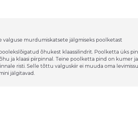
e valguse murdumiskatsete jälgmiseks poolketast
olekslõigatud õhukest klaassilindrit. Poolketta üks pind 
u ja klaasi piirpinnal. Teine poolketta pind on kumer ja
pinnale risti. Selle tõttu valguskiir ei muuda oma levimis
ni jälgitavad.