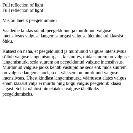
Full reflection of light
Full reflection of light
Mis on täielik peegeldumine?
Vaatleme kuidas sõltub peegeldunud ja murdunud valguse
intensiivsus valguse langemisnurgast valguse üleminekul klaasist
õhku.
Katsest on näha, et peegeldunud ja murdunud valguse intensiivsus
sõltub valguse langemisnurgast, kusjuures, mida suurem on valguse
langemisnurk, seda suurem on peegeldunud valguse intensiivsus.
Murdunud valguse jaoks kehtib vastupidine seos ehk mida suurem
on valguse langemisnurk, seda väiksem on murdunud valguse
intensiivsus. Ühest kindlast langemisnurga väärtusest alates valgus
enam klaasist välja ei murdu ning kogu valgus peegeldub klaasi
tagasi. Sellist nähtust nimetatakse valguse täielikuks
peegeldumiseks.