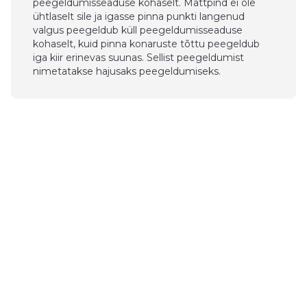
peegeldumisseaduse kohaselt. Mattpind ei ole
ühtlaselt sile ja igasse pinna punkti langenud
valgus peegeldub küll peegeldumisseaduse
kohaselt, kuid pinna konaruste tõttu peegeldub
iga kiir erinevas suunas. Sellist peegeldumist
nimetatakse hajusaks peegeldumiseks.