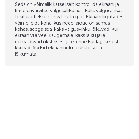
Seda on võimalik katseliselt kontrollida ekraani ja
kahe erivärvilise valgusallika abil. Kaks valgusallikat
tekitavad ekraanile valguslaigud. Ekraani liigutades
võime leida koha, kus need laigud on samas
kohas, seega seal kaks valgusvihku lõikuvad. Kui
ekraan viia veel kaugemale, kaks laiku jälle
eemalduvad üksteisest ja ei erine kuidagi sellest,
kui nad jõudsid ekraanini ilma üksteisega
lõikumata.