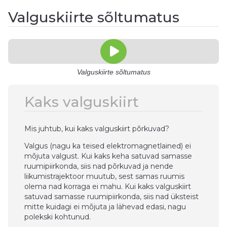
Valguskiirte sõltumatus
Valguskiirte sõltumatus
Kaks valguskiirt
Mis juhtub, kui kaks valguskiirt põrkuvad?
Valgus (nagu ka teised elektromagnetlained) ei
mõjuta valgust. Kui kaks keha satuvad samasse
ruumipiirkonda, siis nad põrkuvad ja nende
liikumistrajektoor muutub, sest samas ruumis
olema nad korraga ei mahu. Kui kaks valguskiirt
satuvad samasse ruumipiirkonda, siis nad üksteist
mitte kuidagi ei mõjuta ja lähevad edasi, nagu
polekski kohtunud.