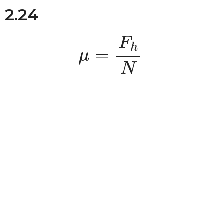
2.24
μ
=
F
h
N
F
h
=
μ
N