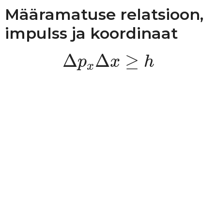
Määramatuse relatsioon,
impulss ja koordinaat
Δ
p
x
Δ
x
≥
h
Δ
Δ
≥
p
x
h
x