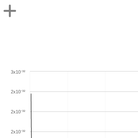
3x10⁻³²
2x10⁻³²
2x10⁻³²
2x10⁻³²