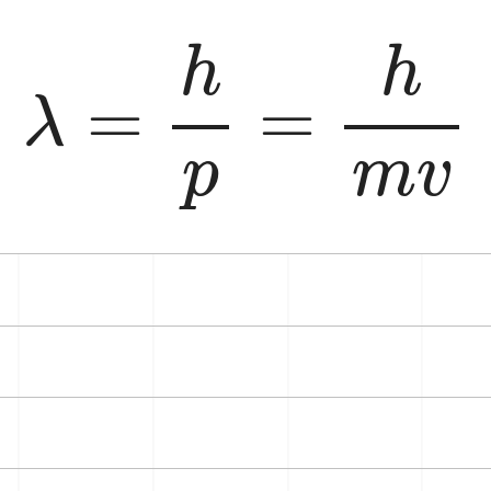
λ
=
h
p
=
h
m
v
h
h
=
=
λ
m
v
p