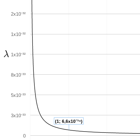
2x10⁻³²
1x10⁻³²
λ
λ
1x10⁻³²
8x10⁻³³
5x10⁻³³
3x10⁻³³
(1; 6,6x10⁻³⁴)
0