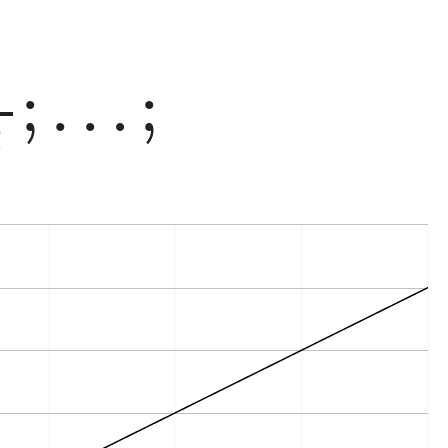
1
6
2
;
…
;
;
…
;
2