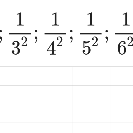
2
;
1
3
2
;
1
4
2
;
1
5
2
;
1
1
1
1
;
;
;
;
2
2
2
3
5
6
4