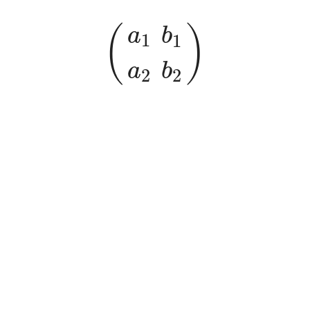
(
a
1
a
2
b
1
b
2
)
(
)
a
b
1
1
a
b
2
2