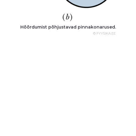
Hõõrdumist põhjustavad pinnakonarused.
© FYYSIKA.EE