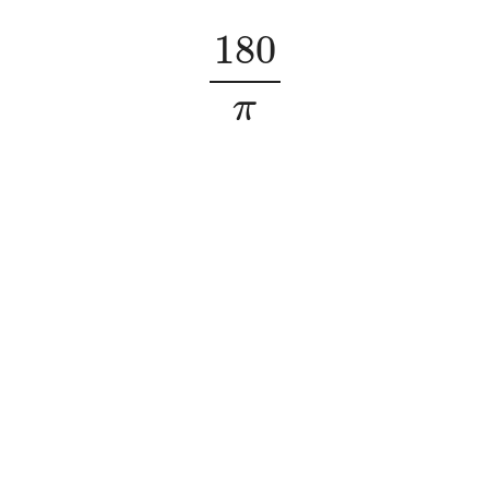
180
π
180
π