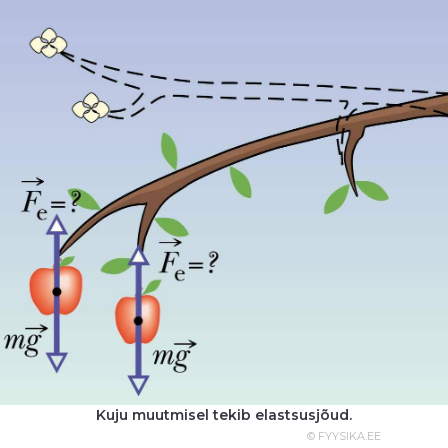
Kuju muutmisel tekib elastsusjõud.
© FYYSIKA.EE