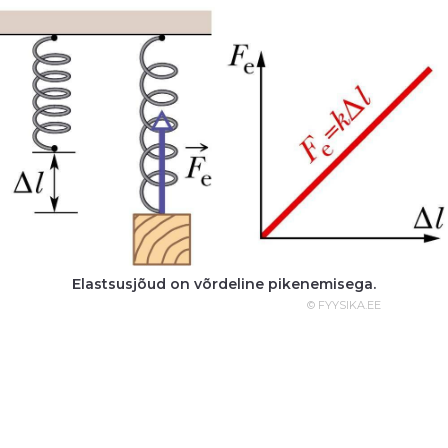
Elastsusjõud on võrdeline pikenemisega.
© FYYSIKA.EE