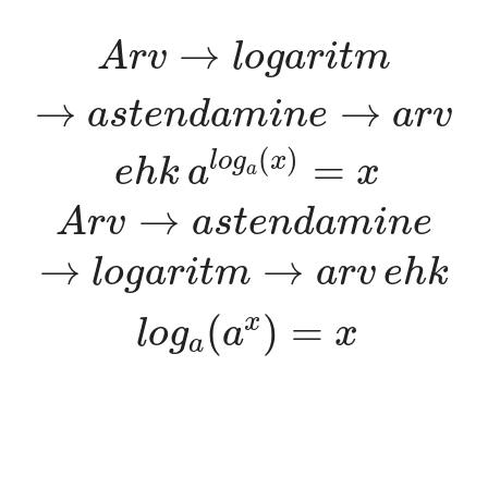
A
r
v
→
l
o
g
a
r
i
t
m
→
a
s
t
e
n
d
a
→
A
r
v
l
o
g
a
r
i
t
m
→
→
a
s
t
e
n
d
a
m
i
n
e
a
r
v
(
)
=
l
o
g
x
e
h
k
a
x
a
→
A
r
v
a
s
t
e
n
d
a
m
i
n
e
→
→
l
o
g
a
r
i
t
m
a
r
v
e
h
k
(
)
=
x
l
o
g
a
x
a