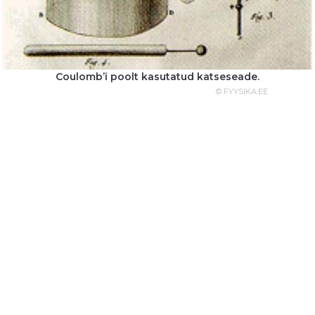
Coulomb’i poolt kasutatud katseseade.
© FYYSIKA.EE