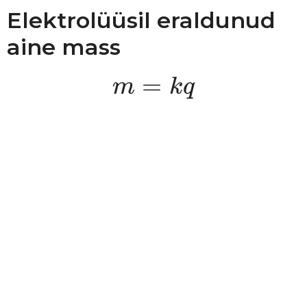
Elektrolüüsil eraldunud
aine mass
m
=
k
q
=
m
k
q