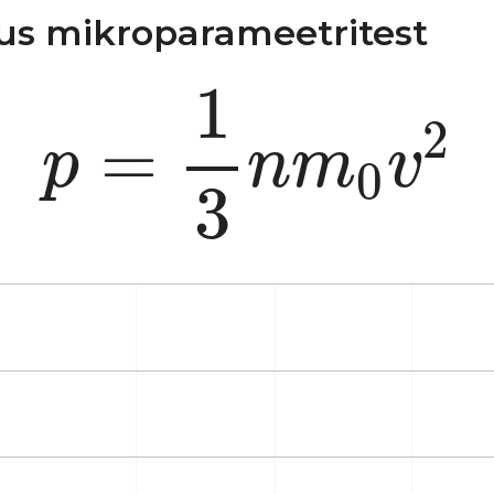
vus mikroparameetritest
p
=
1
3
n
m
0
v
2
1
2
=
p
n
m
v
0
3