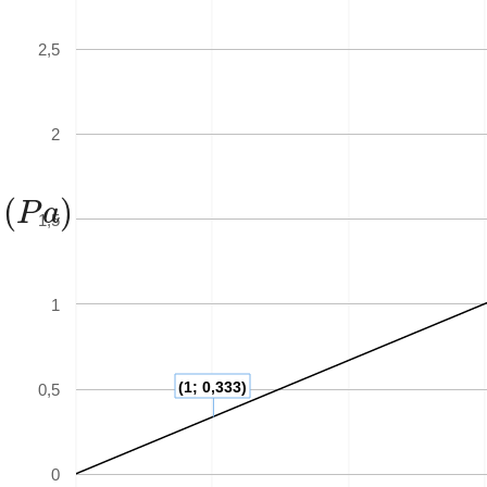
2,5
2
(
P
a
)
(
)
P
a
1,5
1
(1; 0,333)
0,5
0