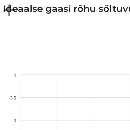
Ideaalse gaasi rõhu sõltu
4
3,5
3