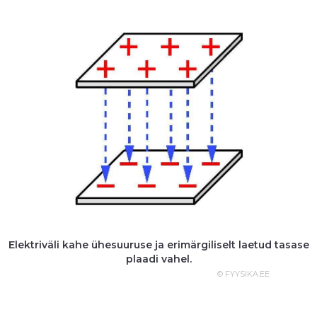
Elektriväli kahe ühesuuruse ja erimärgiliselt laetud tasase
plaadi vahel.
© FYYSIKA.EE