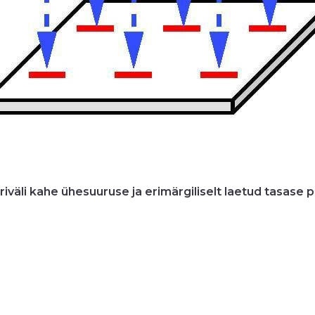
triväli kahe ühesuuruse ja erimärgiliselt laetud tasase p