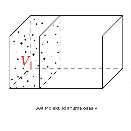
1.30a Molekulid anuma osas V
1