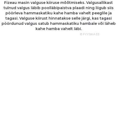
Fizeau masin valguse kiiruse mõõtmiseks. Valgusallikast
tulnud valgus läbib poolläbipaistva plaadi ning liigub siis
pöörleva hammaskatiku kahe hamba vahelt peeglile ja
tagasi. Valguse kiirust hinnatakse selle järgi, kas tagasi
pöördunud valgus satub hammaskatiku hambale või läheb
kahe hamba vahelt läbi.
© FYYSIKA.EE