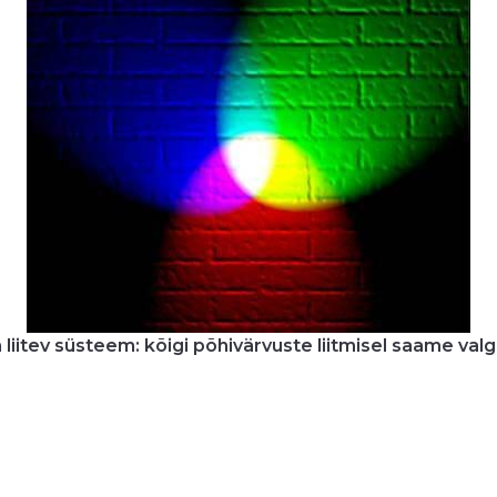
liitev süsteem: kõigi põhivärvuste liitmisel saame val