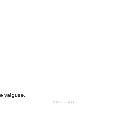
ge valguse.
© FYYSIKA.EE