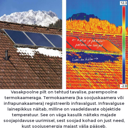
Vasakpoolne pilt on tehtud tavalise, parempoolne
termokaameraga. Termokaamera (ka soojuskaamera või
infrapunakaamera) registreerib infravalgust. Infravalguse
lainepikkus näitab, milline on vaadeldavate objektide
temperatuur. See on väga kasulik näiteks majade
soojapidavuse uurimisel, sest soojad kohad on just need,
kust soojusenergia majast välja pääseb.