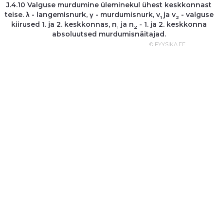
J.4.10 Valguse murdumine üleminekul ühest keskkonnast
teise. λ - langemisnurk, γ - murdumisnurk, v
ja v
- valguse
1
2
kiirused 1. ja 2. keskkonnas, n
ja n
- 1. ja 2. keskkonna
1
2
absoluutsed murdumisnäitajad.
© FYYSIKA.EE