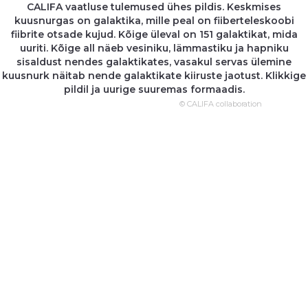
CALIFA vaatluse tulemused ühes pildis. Keskmises
kuusnurgas on galaktika, mille peal on fiiberteleskoobi
fiibrite otsade kujud. Kõige üleval on 151 galaktikat, mida
uuriti. Kõige all näeb vesiniku, lämmastiku ja hapniku
sisaldust nendes galaktikates, vasakul servas ülemine
kuusnurk näitab nende galaktikate kiiruste jaotust. Klikkige
pildil ja uurige suuremas formaadis.
© CALIFA collaboration