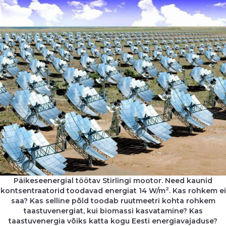
Päikeseenergial töötav Stirlingi mootor. Need kaunid
2
kontsentraatorid toodavad energiat 14 W/m
. Kas rohkem ei
saa? Kas selline põld toodab ruutmeetri kohta rohkem
taastuvenergiat, kui biomassi kasvatamine? Kas
taastuvenergia võiks katta kogu Eesti energiavajaduse?