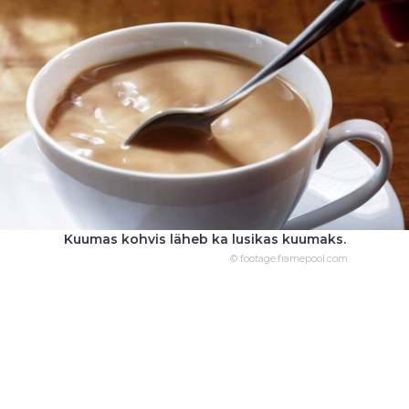
Kuumas kohvis läheb ka lusikas kuumaks.
© footage.framepool.com