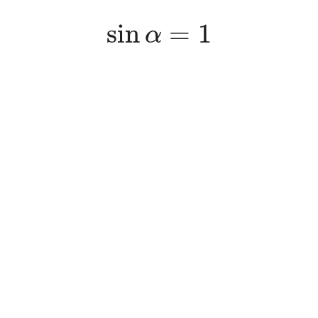
sin
α
=
1
sin
=
1
α