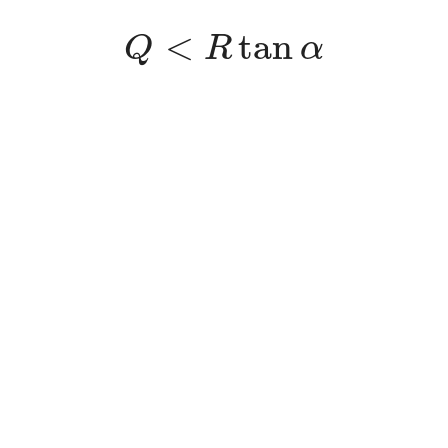
Q
<
R
tan
α
<
tan
Q
R
α