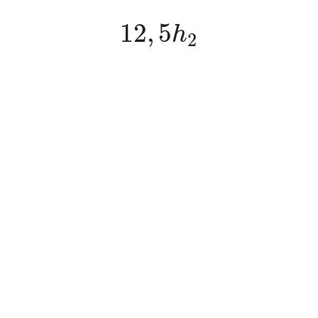
12
,
5
h
2
12
,
5
h
2